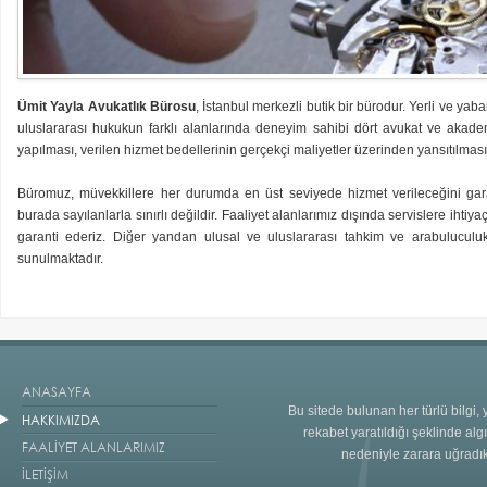
Ümit Yayla Avukatlık Bürosu
, İstanbul merkezli butik bir bürodur. Yerli ve ya
uluslararası hukukun farklı alanlarında deneyim sahibi dört avukat ve akade
yapılması, verilen hizmet bedellerinin gerçekçi maliyetler üzerinden yansıtılma
Büromuz, müvekkillere her durumda en üst seviyede hizmet verileceğini garanti
burada sayılanlarla sınırlı değildir. Faaliyet alanlarımız dışında servislere ih
garanti ederiz. Diğer yandan ulusal ve uluslararası tahkim ve arabulucul
sunulmaktadır.
ANASAYFA
Bu sitede bulunan her türlü bilgi
HAKKIMIZDA
rekabet yaratıldığı şeklinde al
FAALİYET ALANLARIMIZ
nedeniyle zarara uğradı
İLETİŞİM